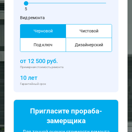
5
Вид ремонта
Черновой
Чистовой
Под ключ
Дизайнерский
от
12 500
руб.
Примерная стоимость ремонта
10 лет
Гарантийный срок
Пригласите прораба-
замерщика
Для точной оценки стоимости ремонта