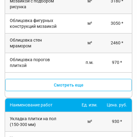
мозаикой с подбором
м²
3180 *
рисунка
Облицовка фигурных
м²
3050 *
конструкций мозаикой
Облицовка стен
м²
2460 *
мрамором
Облицовка порогов
п.м.
970 *
плиткой
Смотреть еще
Наименование работ
Ед. изм.
Цена. руб.
Укладка плитки на пол
м²
930 *
(150-300 мм)