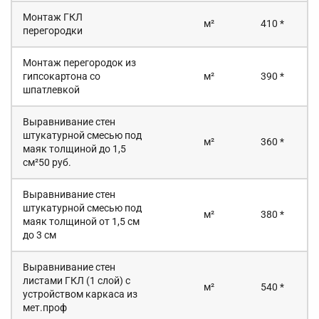
Монтаж ГКЛ
м²
410 *
перегородки
Монтаж перегородок из
гипсокартона со
м²
390 *
шпатлевкой
Выравнивание стен
штукатурной смесью под
м²
360 *
маяк толщиной до 1,5
см²50 руб.
Выравнивание стен
штукатурной смесью под
м²
380 *
маяк толщиной от 1,5 см
до 3 см
Выравнивание стен
листами ГКЛ (1 слой) с
м²
540 *
устройством каркаса из
мет.проф