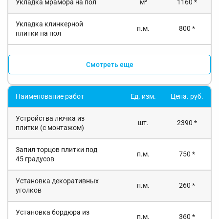
Укладка мрамора на пол
м²
1160 *
Укладка клинкерной
п.м.
800 *
плитки на пол
Смотреть еще
Наименование работ
Ед. изм.
Цена. руб.
Устройства лючка из
шт.
2390 *
плитки (с монтажом)
Запил торцов плитки под
п.м.
750 *
45 градусов
Установка декоративных
п.м.
260 *
уголков
Установка бордюра из
п.м.
360 *