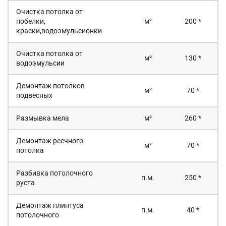
Очистка потолка от
побелки,
м²
200 *
краски,водоэмульсионки
Очистка потолка от
м²
130 *
водоэмульсии
Демонтаж потолков
м²
70 *
подвесных
Размывка мела
м²
260 *
Демонтаж реечного
м²
70 *
потолка
Разбивка потолочного
п.м.
250 *
руста
Демонтаж плинтуса
п.м.
40 *
потолочного