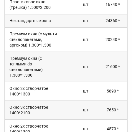
Пластиковое окно
шт.
16740 *
(трешка) 1.500*2.200
Не стандартные окна
шт.
24360 *
Премиум окна (с мульти
стеклопакетами,
шт.
20240 *
аргоном) 1.300*1.300
Премиум окна (с
теплыми ds
шт.
21600 *
стеклопакетами)
1.300*1.300
Окно 2х створчатое
шт.
5890 *
1400*1300
Окно 3х створчатое
шт.
7650 *
1400*2100
Окно 2х створчатое
шт.
4570 *
1400*1300