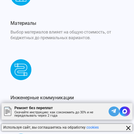
Материалы
Выбор материалов влияет на общую стоимость, от
бюджетных до премиальных вариантов.
Инженерные коммуникации
Объем работ по замене или модернизации инженерных
Ремонт без переплат
систем учитывается в общей стоимости.
Скачайте инструкцию: как сэкономить до 30% и не
переделывать через 2 года
Используя сайт, вы соглашаетесь на обработку
cookies