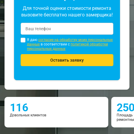
Для точной оценки стоимости ремонта
вызовите бесплатно нашего замерщика!
Я даю
согласие на обработку моих персональных
данных
в соответствии с
политикой обработки
персональных данных
Оставить заявку
116
25
Довольных клиентов
Площадь 
ремонтны