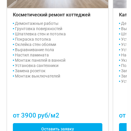
Косметический ремонт коттеджей
Капи
Демонтажные работы
Демо
Грунтовка поверхностей
Выра
Шпатлевка стен и потолка
Штук
Покраска потолка
Уста
Оклейка стен обоями
Устр
Выравнивание пола
Устан
Настил ламината
Наст
Монтаж панелей в ванной
Укла
Установка сантехники
Полн
Замена розеток
Заме
Монтаж выключателей
Заме
Уста
от 3900 руб/м2
от 
Оставить заявку