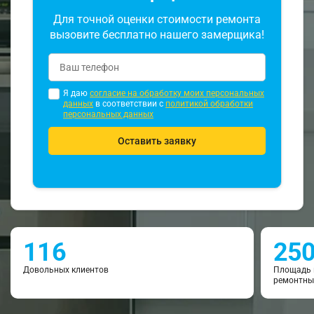
Для точной оценки стоимости ремонта
вызовите бесплатно нашего замерщика!
Я даю
согласие на обработку моих персональных
данных
в соответствии с
политикой обработки
персональных данных
Оставить заявку
116
25
Довольных клиентов
Площадь 
ремонтны