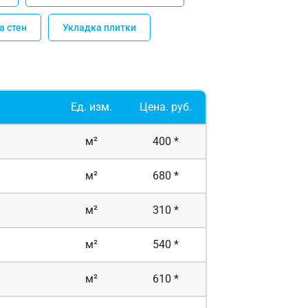
а стен
Укладка плитки
Ед. изм.
Цена. руб.
м²
400 *
м²
680 *
м²
310 *
м²
540 *
м²
610 *