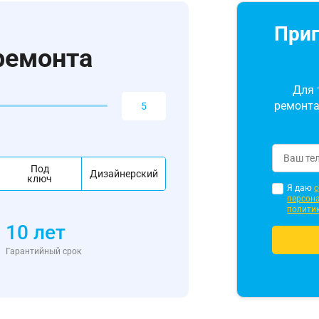
Приг
ремонта
Для 
ремонта
Под
Дизайнерский
ключ
Я даю
с
персон
полити
10 лет
Гарантийный срок