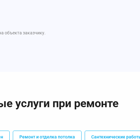
ча объекта заказчику.
ые услуги при ремонте
ен
Ремонт и отделка потолка
Сантехнические работ