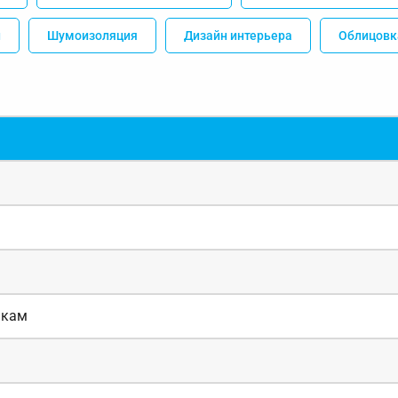
н
Шумоизоляция
Дизайн интерьера
Облицовк
якам