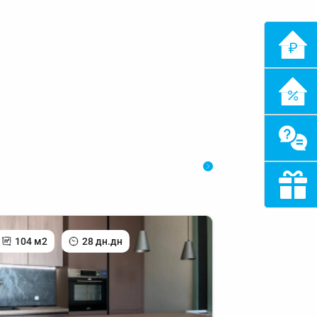
104 м2
28 дн.дн
56 м2