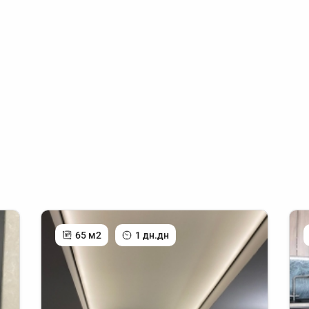
65 м2
1 дн.дн